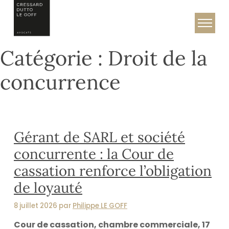
Skip
to
Cressard, Dutto & Le Goff – Avocats
content
Catégorie :
Droit de la
concurrence
Gérant de SARL et société
concurrente : la Cour de
cassation renforce l’obligation
de loyauté
8 juillet 2026 par
Philippe LE GOFF
Cour de cassation, chambre commerciale, 17