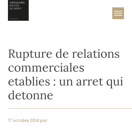
Skip
to
Cressard, Dutto & Le Goff – Avocats
content
Rupture de relations
commerciales
etablies : un arret qui
detonne
17 octobre 2014 par