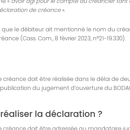
mé «
avoir agi pour le compte du créancier tant 
éclaration de créance
».
la, que le débiteur ait mentionné le nom du créan
ance (Cass. Com., 8 février 2023, n°21-19.330).
e créance doit être réalisée dans le délai de de
 publication du jugement d’ouverture du BODA
aliser la déclaration ?
e créance doit être adressée au mandataire judi