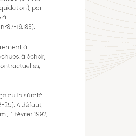
quidation), par
e à
 n°87-19.183).
eurement à
chues, à échoir,
contractuelles,
ge ou la sûreté
2-25). A défaut,
., 4 février 1992,