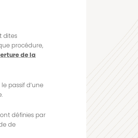
 dites
nique procédure,
erture de la
 le passif d’une
.
sont définies par
ode de