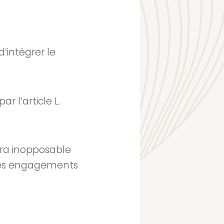
’intégrer le
r l’article L.
era inopposable
i les engagements