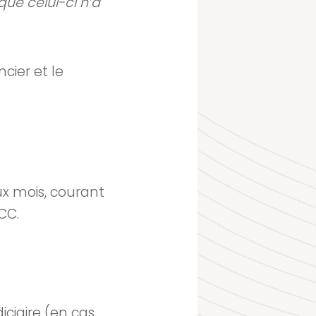
que celui-ci n’a
cier et le
ux mois, courant
CC.
ciaire (en cas