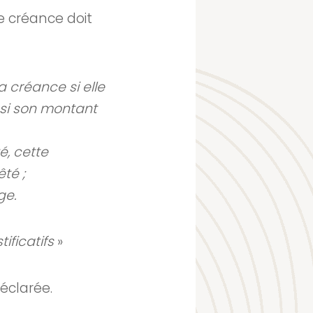
e créance doit
a créance si elle
e si son montant
é, cette
té ;
ge.
ificatifs
»
éclarée.