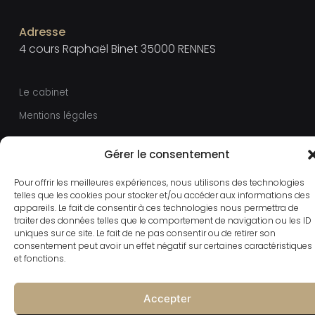
Adresse
4 cours Raphaël Binet 35000 RENNES
Le cabinet
Mentions légales
Gérer le consentement
Pour offrir les meilleures expériences, nous utilisons des technologies
telles que les cookies pour stocker et/ou accéder aux informations des
appareils. Le fait de consentir à ces technologies nous permettra de
traiter des données telles que le comportement de navigation ou les ID
uniques sur ce site. Le fait de ne pas consentir ou de retirer son
consentement peut avoir un effet négatif sur certaines caractéristiques
et fonctions.
Accepter