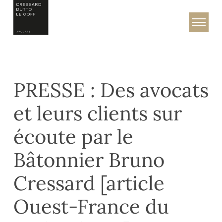
Skip
to
Cressard, Dutto & Le Goff – Avocats
content
PRESSE : Des avocats
et leurs clients sur
écoute par le
Bâtonnier Bruno
Cressard [article
Ouest-France du