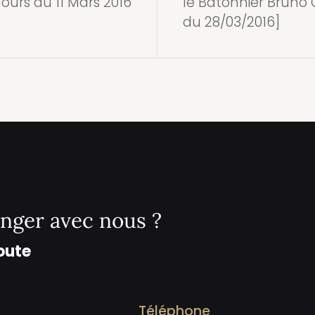
 Jours du 11 Mars 2016
le Bâtonnier Bruno 
du 28/03/2016]
nger avec nous ?
oute
Téléphone