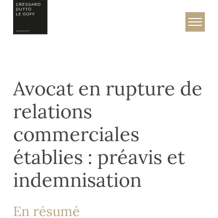
Skip
to
Cressard, Dutto & Le Goff – Avocats
content
Avocat en rupture de
relations
commerciales
établies : préavis et
indemnisation
En résumé