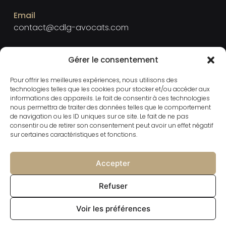
Email
contact@cdlg-avocats.com
Téléphone
Gérer le consentement
+33 2 23 40 40 15
Pour offrir les meilleures expériences, nous utilisons des
technologies telles que les cookies pour stocker et/ou accéder aux
informations des appareils. Le fait de consentir à ces technologies
Adresse
nous permettra de traiter des données telles que le comportement
4 cours Raphaël Binet 35000 RENNES
de navigation ou les ID uniques sur ce site. Le fait de ne pas
consentir ou de retirer son consentement peut avoir un effet négatif
sur certaines caractéristiques et fonctions.
Le cabinet
Accepter
Mentions légales
Refuser
Voir les préférences