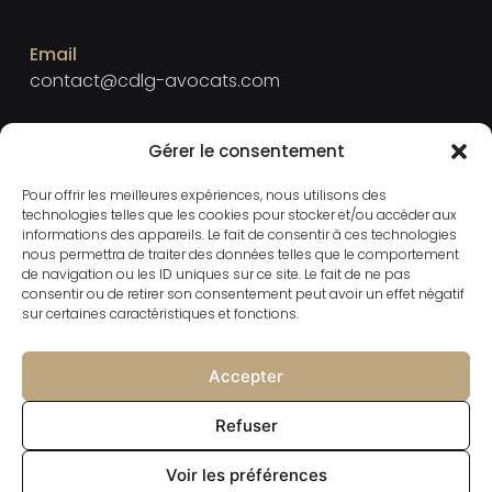
Email
contact@cdlg-avocats.com
Téléphone
Gérer le consentement
+33 2 23 40 40 15
Pour offrir les meilleures expériences, nous utilisons des
technologies telles que les cookies pour stocker et/ou accéder aux
informations des appareils. Le fait de consentir à ces technologies
Adresse
nous permettra de traiter des données telles que le comportement
4 cours Raphaël Binet 35000 RENNES
de navigation ou les ID uniques sur ce site. Le fait de ne pas
consentir ou de retirer son consentement peut avoir un effet négatif
sur certaines caractéristiques et fonctions.
Le cabinet
Accepter
Mentions légales
Refuser
Voir les préférences