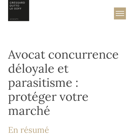
Skip
to
Cressard, Dutto & Le Goff – Avocats
content
Avocat concurrence
déloyale et
parasitisme :
protéger votre
marché
En résumé