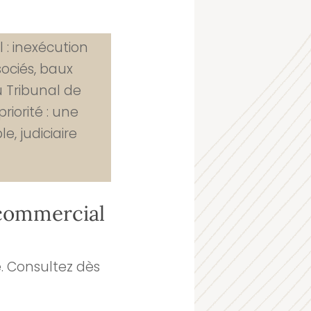
 : inexécution
sociés, baux
 Tribunal de
iorité : une
e, judiciaire
 commercial
. Consultez dès