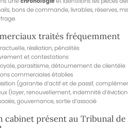
ons une
chronologie
et identifions les pièces déc
ils, bons de commande, livrables, réserves, m
frage.
mmerciaux traités fréquemment
actuelle, résiliation, pénalités
vrement et contestations
yale, parasitisme, détournement de clientèle
ions commerciales établies
isition (garantie d’actif et de passif, complémen
 (loyer, renouvellement, indemnité d’éviction
sociés, gouvernance, sortie d’associé
n cabinet présent au Tribunal d