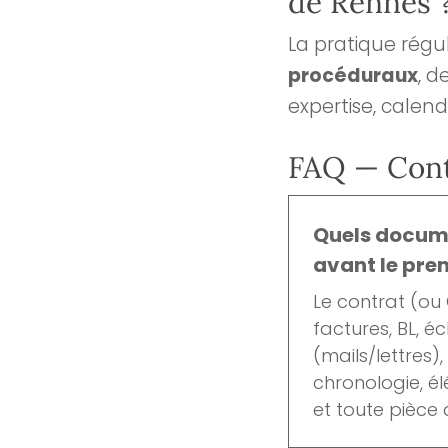
de Rennes 
La pratique régu
procéduraux
, d
expertise, calend
FAQ — Cont
Quels docum
avant le pre
Le contrat (ou
factures, BL, 
(mails/lettres)
chronologie, é
et toute pièce 