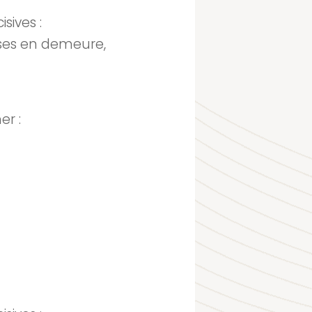
isives :
ises en demeure,
er :