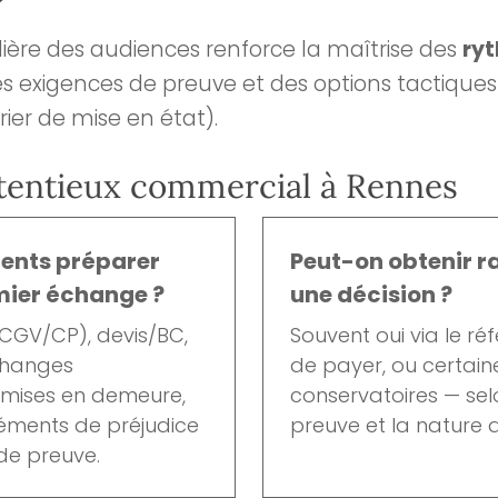
?
lière des audiences renforce la maîtrise des
ry
es exigences de preuve et des options tactiques u
rier de mise en état).
entieux commercial à Rennes
ents préparer
Peut-on obtenir 
mier échange ?
une décision ?
 CGV/CP), devis/BC,
Souvent oui via le réfé
échanges
de payer, ou certai
, mises en demeure,
conservatoires — selo
léments de préjudice
preuve et la nature du
de preuve.