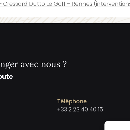
 Cressard Dutto Le Goff – Rennes (interventio
nger avec nous ?
oute
Téléphone
+33 2 23 40 40 15