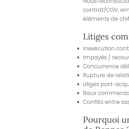
Nous reconstitu
contrat/CGV, ema
éléments de chif
Litiges co
Inexécution contr
Impayés / recou
Concurrence délo
Rupture de relat
Litiges post-acqu
Baux commerciaux
Conflits entre as
Pourquoi u