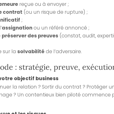
demeure
reçue ou à envoyer ;
e contrat
(ou un risque de rupture) ;
ificatif
;
’
assignation
ou un référé annoncé ;
e
préserver des preuves
(constat, audit, expert
 sur la
solvabilité
de l’adversaire.
de : stratégie, preuve, exécutio
otre objectif business
nuer la relation ? Sortir du contrat ? Protéger 
image ? Un contentieux bien piloté commence p
euve et les risques