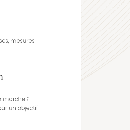
ises, mesures
n
un marché ?
ar un objectif