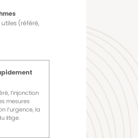
thmes
tiles (référé,
rapidement
ré, l’injonction
nes mesures
n l’urgence, la
 litige.