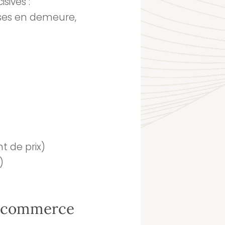
isives :
ises en demeure,
t de prix)
)
e commerce