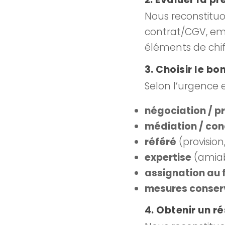
Nous reconstitu
contrat/CGV, ema
éléments de chif
3. Choisir le bon
Selon l’urgence e
négociation / p
médiation / conc
référé
(provision
expertise
(amiabl
assignation au 
mesures conser
4. Obtenir un r