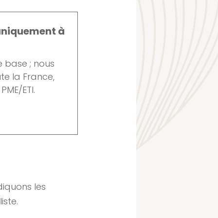
uniquement à
e base ; nous
te la France,
PME/ETI.
diquons les
iste.