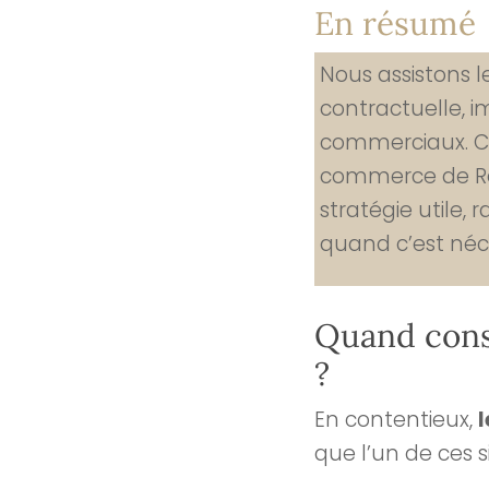
En résumé
Nous assistons l
contractuelle, i
commerciaux. Ca
commerce de Ren
stratégie utile, 
quand c’est néc
Quand cons
?
En contentieux,
l
que l’un de ces 