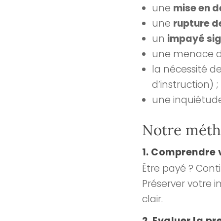
une
mise en 
une
rupture d
un
impayé sign
une menace d
la nécessité d
d’instruction) ;
une inquiétude
Notre métho
1. Comprendre v
Être payé ? Conti
Préserver votre 
clair.
2. Evaluer la pr