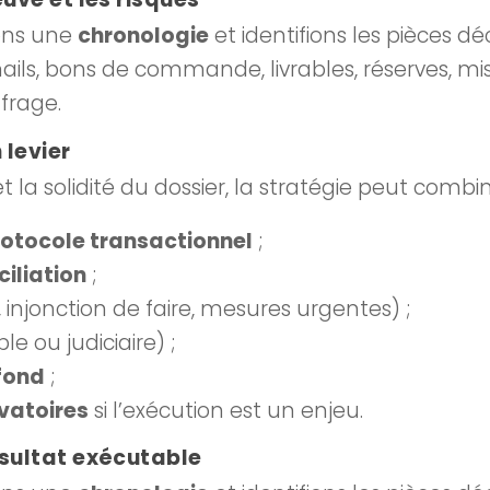
ons une
chronologie
et identifions les pièces déc
ils, bons de commande, livrables, réserves, m
frage.
 levier
t la solidité du dossier, la stratégie peut combin
rotocole transactionnel
;
iliation
;
, injonction de faire, mesures urgentes) ;
e ou judiciaire) ;
fond
;
vatoires
si l’exécution est un enjeu.
ésultat exécutable