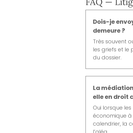
FAQ — Liti
Dois-je envo
demeure ?
Très souvent oui
les griefs et le
du dossier.
La médiation
elle en droit
Oui lorsque les
économique à m
calendrier, la c
l’aléa.