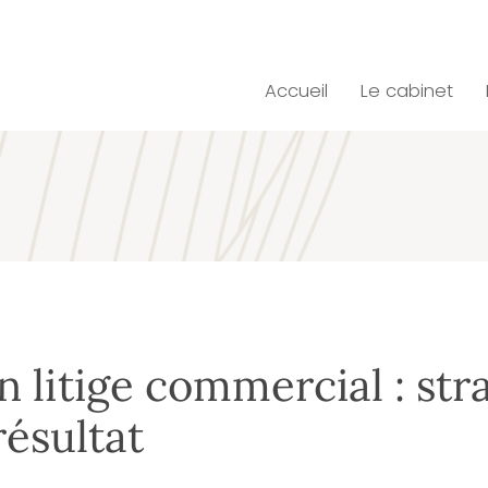
Accueil
Le cabinet
n litige commercial : str
résultat