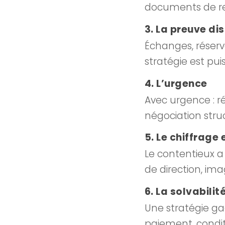
documents de rec
3. La preuve di
Échanges, réserve
stratégie est pui
4. L’urgence
Avec urgence : ré
négociation struc
5. Le chiffrage 
Le contentieux a
de direction, imag
6. La solvabili
Une stratégie gag
paiement, condit