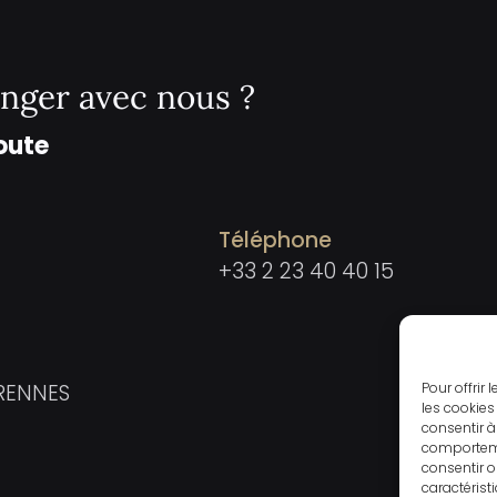
nger avec nous ?
oute
Téléphone
+33 2 23 40 40 15
Pour offrir
 RENNES
les cookies
consentir à
comportemen
consentir o
caractérist