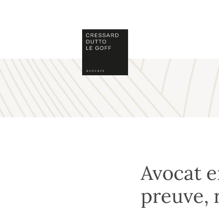
Skip
to
content
Avocat e
preuve, 