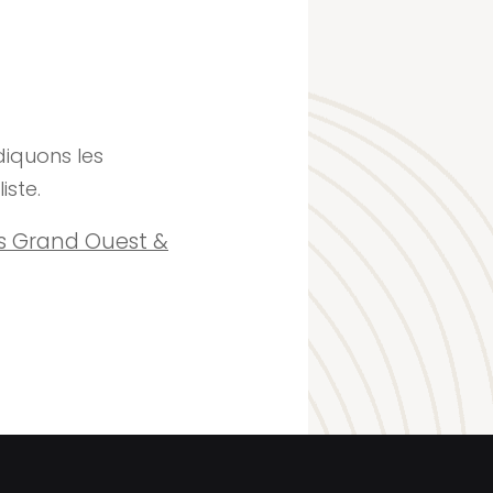
diquons les
iste.
ns Grand Ouest &