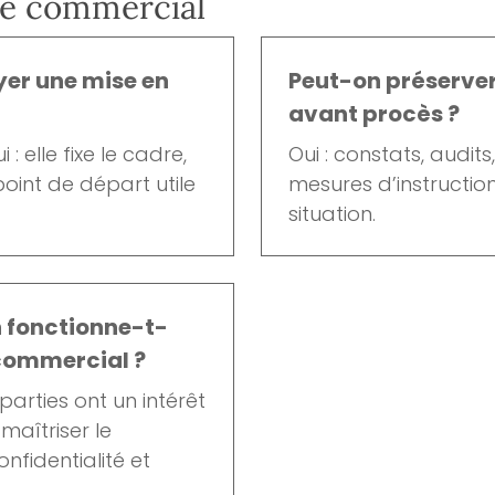
ge commercial
yer une mise en
Peut-on préserver
avant procès ?
 : elle fixe le cadre,
Oui : constats, audits,
 point de départ utile
mesures d’instruction
situation.
 fonctionne-t-
 commercial ?
 parties ont un intérêt
aîtriser le
onfidentialité et