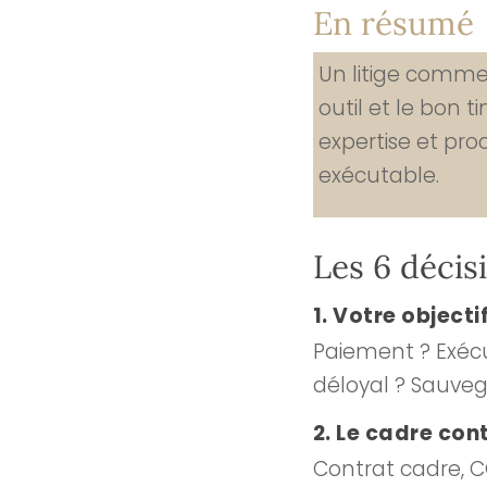
En résumé
Un litige commer
outil et le bon 
expertise et pro
exécutable.
Les 6 décis
1. Votre objecti
Paiement ? Exécu
déloyal ? Sauve
2. Le cadre con
Contrat cadre, 