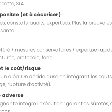
ette, SLA.
sponible (et à sécuriser)
s, constats, audits, expertises. Plus la preuve es
ssante.
féré / mesures conservatoires / expertise rapid
turée, protocole, fond.
et le coût/risque
 un aléa. On décide aussi en intégrant les coûts
e, rupture d’activité).
té adverse
nante intègre l’exécution : garanties, sûretés, 
ions.