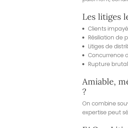
Les litiges 
Clients impayé
Résiliation de 
Litiges de dist
Concurrence d
Rupture brutal
Amiable, mé
?
On combine souve
expertise peut sé