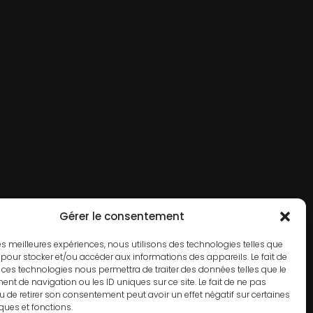
Gérer le consentement
 les meilleures expériences, nous utilisons des technologies telles que
 pour stocker et/ou accéder aux informations des appareils. Le fait de
 ces technologies nous permettra de traiter des données telles que le
t de navigation ou les ID uniques sur ce site. Le fait de ne pas
u de retirer son consentement peut avoir un effet négatif sur certaines
iques et fonctions.