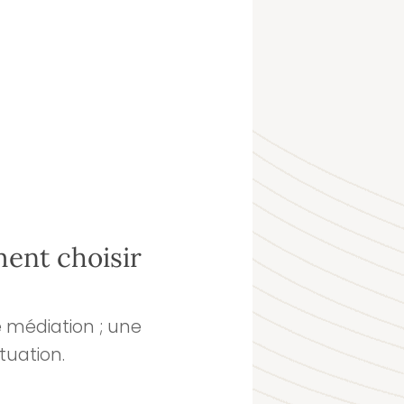
ment choisir
e médiation ; une
ituation.