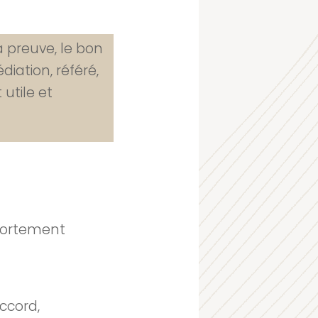
a preuve, le bon
diation, référé,
utile et
mportement
ccord,