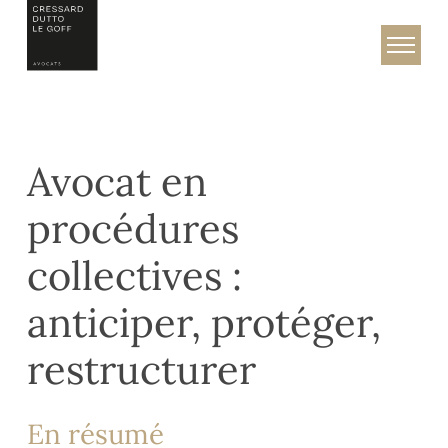
Skip
to
Cressard, Dutto & Le Goff – Avocats
content
Avocat en
procédures
collectives :
anticiper, protéger,
restructurer
En résumé