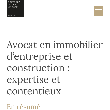
Skip
to
Cressard, Dutto & Le Goff – Avocats
content
Avocat en immobilier
d’entreprise et
construction :
expertise et
contentieux
En résumé