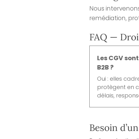
Nous intervenons
remédiation, prot
FAQ — Droi
Les CGV sont-
B2B ?
Oui : elles cadr
protègent en ca
délais, responsa
Besoin d’un