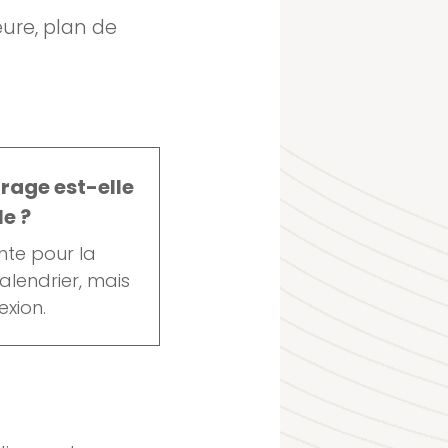
ure, plan de
rage est-elle
e ?
ente pour la
calendrier, mais
exion.