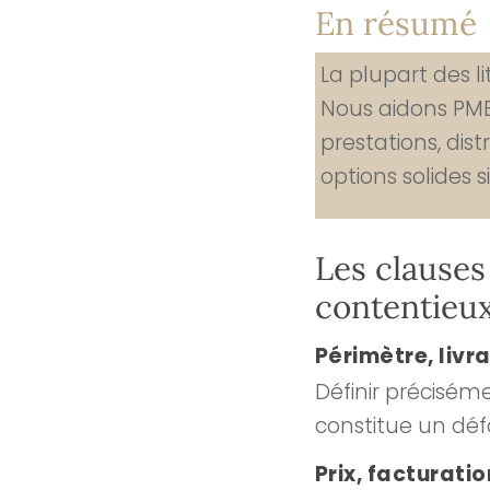
En résumé
La plupart des l
Nous aidons PME/
prestations, dist
options solides s
Les clauses
contentieu
Périmètre, livr
Définir préciséme
constitue un déf
Prix, facturatio