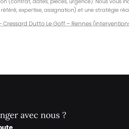
tion (contrat, dates, pièces, urgence). Nous vous in
référé, expertise, assignation) et une stratégie réal
 Cressard Dutto Le Goff – Rennes (interventio
nger avec nous ?
oute