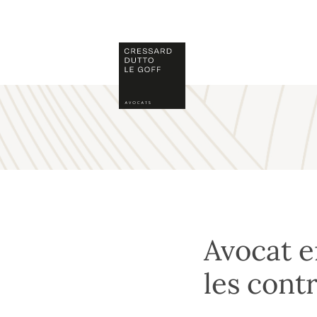
Skip
to
content
Avocat e
les contr