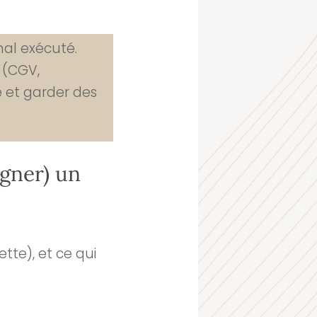
mal exécuté.
s (CGV,
ue et garder des
agner) un
tte), et ce qui