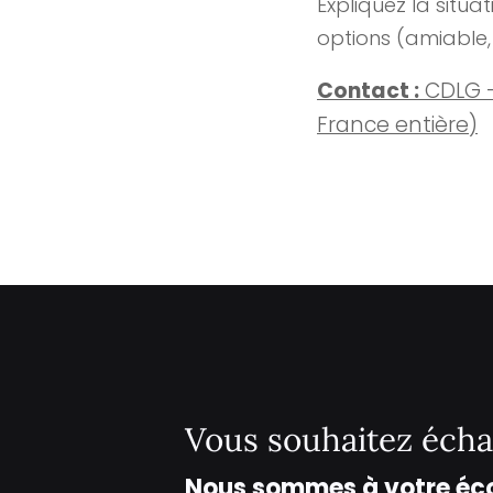
Expliquez la situa
options (amiable, 
Contact :
CDLG –
France entière)
Vous souhaitez écha
Nous sommes à votre éc