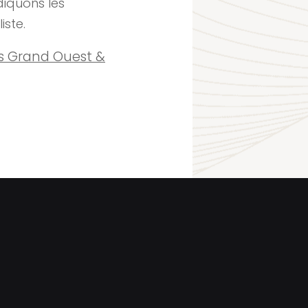
diquons les
iste.
ns Grand Ouest &